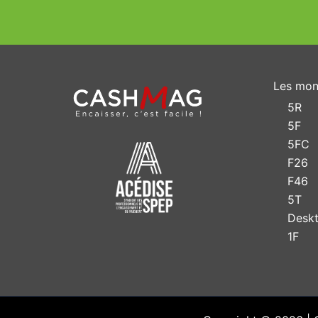
Les mon
5R
5F
5FC
F26
F46
5T
Desk
1F