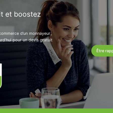
t et boostez
e commerce d’un monnayeur
’hui pour un devis gratuit
Être rapp