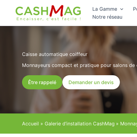
Aller
La Gamme
P
au
Notre réseau
contenu
Caisse automatique coiffeur
Monnayeurs compact et pratique pour salons de c
Être rappelé
Demander un devis
Accueil
Galerie d’installation CashMag
Monnay