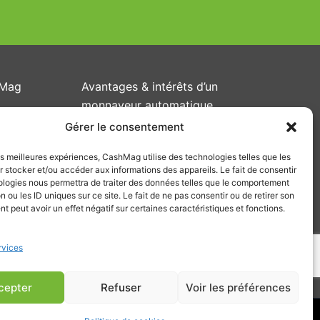
e
hMag
Avantages & intérêts d’un
monnayeur automatique
Rendu de monnaie intelligent
Gérer le consentement
Gestion des pannes
les meilleures expériences, CashMag utilise des technologies telles que les
hétique
R.O.I. monnayeur
 stocker et/ou accéder aux informations des appareils. Le fait de consentir
ologies nous permettra de traiter des données telles que le comportement
Support
n ou les ID uniques sur ce site. Le fait de ne pas consentir ou de retirer son
position
 peut avoir un effet négatif sur certaines caractéristiques et fonctions.
CashMag Connect
CashMag API & SDK
Devises compatibles
rvices
cepter
Refuser
Voir les préférences