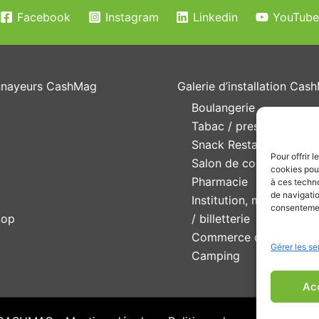
Facebook
Instagram
Linkedin
YouTub
nayeurs CashMag
Galerie d’installation Cas
Boulangerie
Tabac / presse
Snack Restaurant
Pour offrir 
Salon de coiffure / Est
cookies pour
Pharmacie
à ces techn
de navigatio
Institution, musée et ex
consentement
top
/ billetterie
Commerce de détail
Gérer les se
Camping
Ac