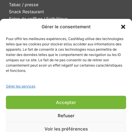
Tabac / presse
Snack Restaurant
Salon de coiffure / Esthétique
Pharmacie
Gérer le consentement
Institution, musée et exposition / billetterie
Pour offrir les meilleures expériences, CashMag utilise des technologies
Commerce de détail
telles que les cookies pour stocker et/ou accéder aux informations des
Camping
appareils. Le fait de consentir à ces technologies nous permettra de
traiter des données telles que le comportement de navigation ou les ID
Avantages & intérêts d’un monnayeur automatique
uniques sur ce site. Le fait de ne pas consentir ou de retirer son
Rendu de monnaie intelligent
consentement peut avoir un effet négatif sur certaines caractéristiques
et fonctions.
Gestion des pannes
R.O.I. monnayeur
Gérer les services
Support
CashMag Connect
Accepter
CashMag API & SDK
Devises compatibles
Refuser
Voir les préférences
Copyright © 2026 | CASHMAG -
Mentions légales
-
Politique de