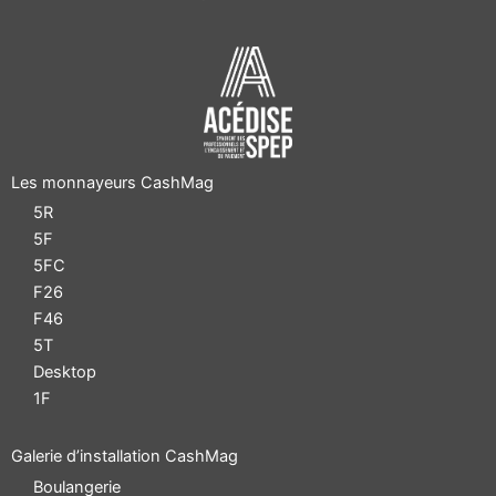
Les monnayeurs CashMag
5R
5F
5FC
F26
F46
5T
Desktop
1F
Galerie d’installation CashMag
Boulangerie