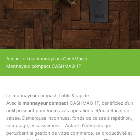
Accueil
Les monnayeurs CashMag
Monnayeur compact CASHMAG 1F
Le monnayeur compact, fiable & rapide
Avec le
monnayeur compact
CASHMAG 1F, bénéficiez d’un
outil puissant pour toutes vos opérations et/ou défauts de
caisse. Démarques inconnues, fonds de caisse à répétition,
comptage, encaissement… Autant d’éléments qui
perturbent la gestion de votre commerce, sa productivité et